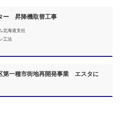
ター 昇降機取替工事
ム北海道支社
ン工法
区第一種市街地再開発事業 エスタに