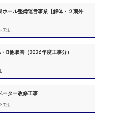
民ホール整備運営事業【解体・２期外
ン工法
・B他取替（2026年度工事分）
去
ベーター改修工事
ク工法