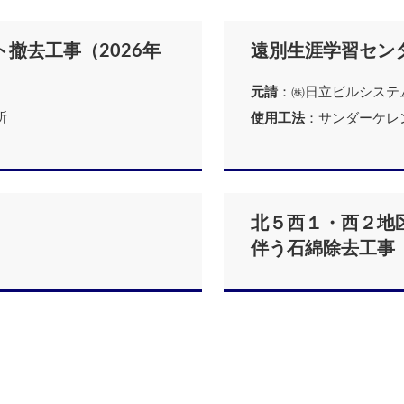
撤去工事（2026年
遠別生涯学習セン
元請
：㈱日立ビルシステ
所
使用工法
：サンダーケレ
北５西１・西２地
伴う石綿除去工事