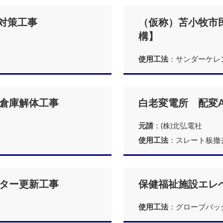
S対策工事
（仮称）苫小牧市
構】
使用工法
：サンダーケレ
倉庫解体工事
白老変電所 配変A
元請
：(株)北弘電社
使用工法
：スレート板撤
ター更新工事
保健福祉施設エレ
使用工法
：グローブバッ