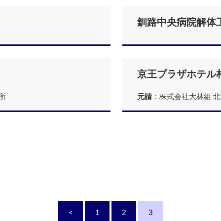
釧路中央病院解体工
京王プラザホテル札
所
元請
：株式会社大林組 
<
1
2
3